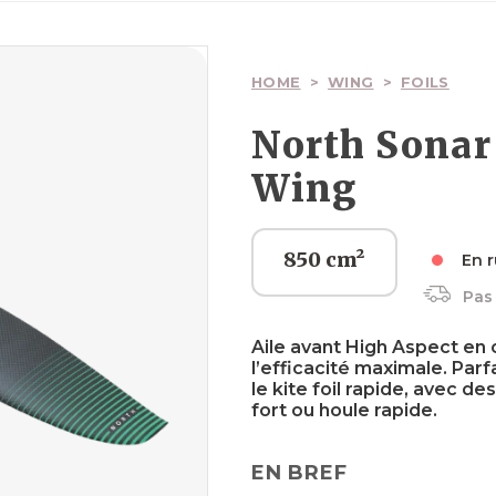
Ailes
Ailes
Planches
Wakesurfs
Pagaies
Voiles
Surfskate
HOME
>
WING
>
FOILS
North Sonar
Wing
Boardbags
Boardbags
Palonniers
Textiles
Boardbags
850 cm²
En r
Pas 
Sécurité
Textiles
Sécurité
Sécurité
Aile avant High Aspect en 
l’efficacité maximale. Parfa
le kite foil rapide, avec 
fort ou houle rapide.
EN BREF