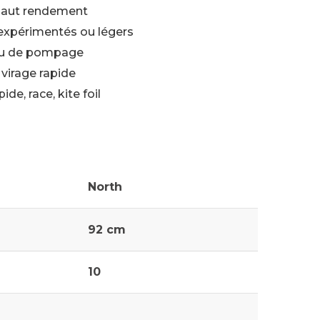
 haut rendement
s expérimentés ou légers
peu de pompage
virage rapide
ide, race, kite foil
North
92 cm
10