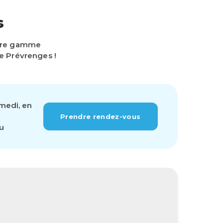
s
otre gamme
e Prévrenges !
amedi, en
Prendre rendez-vous
ou