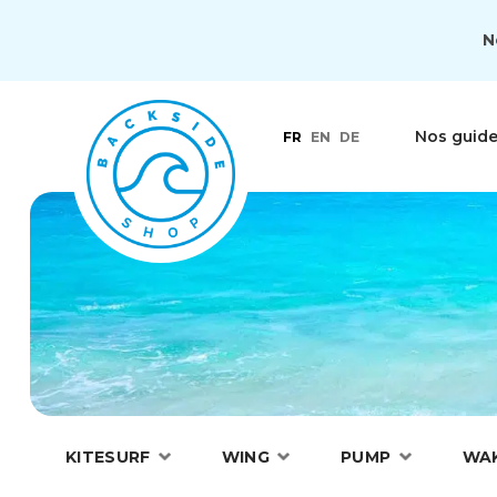
N
Nos guid
FR
EN
DE
KITESURF
WING
PUMP
WA