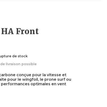
Planches
Planches
Foils
Wakefoils
Néoprènes
Planches
Textiles
 HA Front
Néoprènes
Néoprènes
Boots
Sécurité
Néoprènes
upture de stock
de livraison possible
Textiles
Accessoires
Accessoires
Accessoires
carbone conçue pour la vitesse et
ite pour le wingfoil, le prone surf ou
des performances optimales en vent