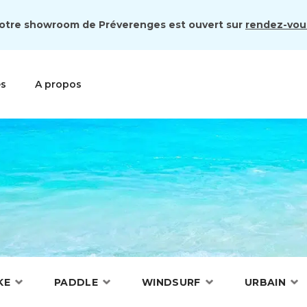
otre showroom de Préverenges est ouvert sur
rendez-vou
es
A propos
KE
PADDLE
WINDSURF
URBAIN