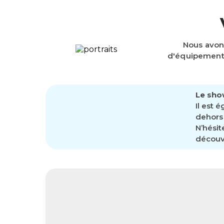
Nous avon
d'équipements
Le sho
Il est 
dehors 
N’hésit
découvr