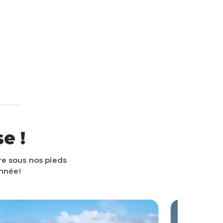
e !
re sous nos pieds
année!