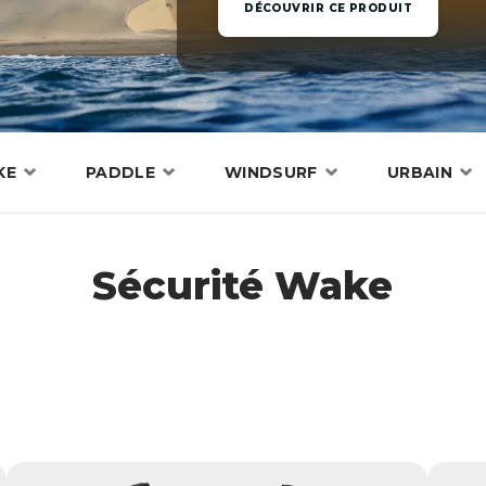
DÉCOUVRIR CE PRODUIT
KE
PADDLE
WINDSURF
URBAIN
Sécurité Wake
Ailes
Ailes
Planches
Wakesurfs
Pagaies
Voiles
Surfskate
Boardbags
Boardbags
Palonniers
Textiles
Boardbags