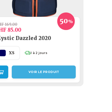
F 169.00
HF 85.00
ystic Dazzled 2020
XS
1 à 2 jours
VOIR LE PRODUIT