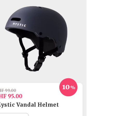
Textiles
Accessoires
Accessoires
Accessoires
F 99.00
HF 95.00
ystic Vandal Helmet