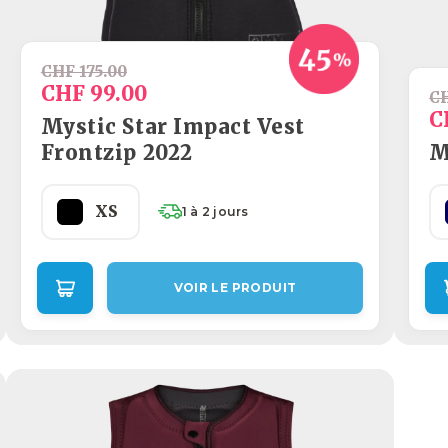
CHF 175.00
CHF 99.00
CH
C
Mystic Star Impact Vest
Frontzip 2022
M
XS
1 à 2 jours
VOIR LE PRODUIT