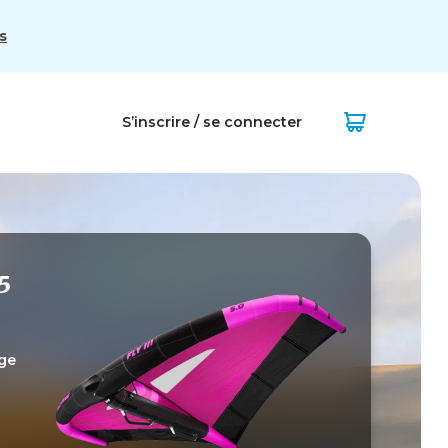
s
S’inscrire / se connecter
5
age