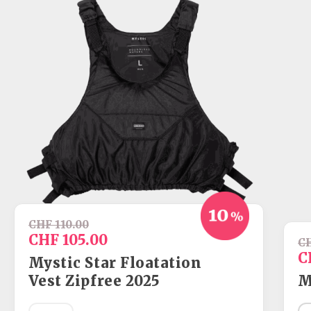
Sécurité
Textiles
Sécurité
Sécurité
CHF 110.00
CHF 105.00
CH
C
Mystic Star Floatation
Vest Zipfree 2025
M