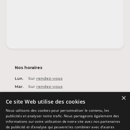
Nos horaires
Lun.
Sur
rendez-vous
Mar.
Sur
rendez-vous
Mer.
Sur
rendez-vous
×
Ce site Web utilise des cookies
Jeu.
Sur
rendez-vous
Nous utilisons des cookies pour personnaliser le contenu, les
Ven.
Sur
rendez-vous
publicités et analyser notre trafic. Nous partageons également des
Sam.
Sur
rendez-vous
informations sur votre utilisation de notre site avec nos partenaires
de publicité et d'analyse qui peuvent les combiner avec d'autres
Dim.
Fermé