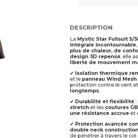
DESCRIPTION
La
Mystic Star Fullsuit 5
intégrale incontournable
plus de chaleur, de conf
design 3D repensé
, elle 
liberté de mouvement m
✔
Isolation thermique re
et le
panneau Wind Mesh s
protection contre le vent et
longtemps
.
✔
Durabilité et flexibilité
:
stretch
et les
coutures GB
une résistance accrue
et 
✔
Protection avancée cont
double neck constructio
de pénétrer à travers le col 