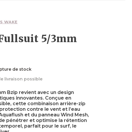
Planches
Planches
Foils
Wakefoils
Néoprènes
Planches
Textiles
S WAKE
 Fullsuit 5/3mm
Néoprènes
Néoprènes
Boots
Sécurité
Néoprènes
pture de stock
e livraison possible
Textiles
Accessoires
Accessoires
Accessoires
3mm Bzip revient avec un design
stiques innovantes. Conçue en
ible, cette combinaison arrière-zip
t protection contre le vent et l’eau
 Aquaflush et du panneau Wind Mesh,
de pénétrer et optimise la rétention
emporel, parfait pour le surf, le
iver.