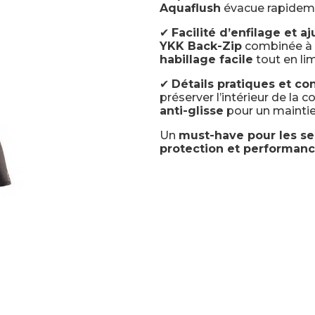
Aquaflush
évacue rapidemen
✔
Facilité d’enfilage et 
YKK Back-Zip
combinée à l
habillage facile
tout en lim
✔
Détails pratiques et c
préserver l’intérieur de la 
anti-glisse
pour un maintien
Un
must-have pour les se
protection et performan