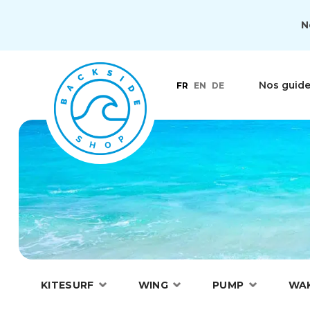
N
Nos guid
FR
EN
DE
KITESURF
WING
PUMP
WA