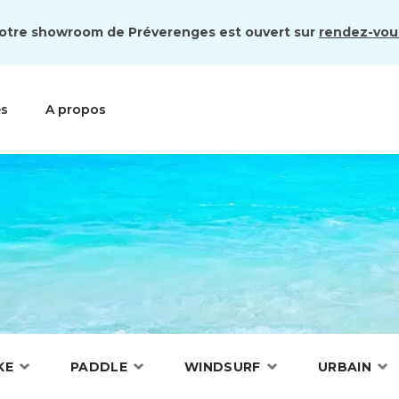
otre showroom de Préverenges est ouvert sur
rendez-vou
es
A propos
KE
PADDLE
WINDSURF
URBAIN