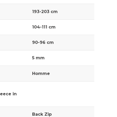
193-203 cm
104-111 cm
90-96 cm
5 mm
Homme
leece in
Back Zip