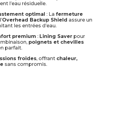
t l’eau résiduelle.
ajustement optimal
: La
fermeture
’
Overhead Backup Shield
assure un
itant les entrées d’eau.
onfort premium
:
Lining Saver
pour
combinaison,
poignets et chevilles
 parfait.
ssions froides
, offrant
chaleur,
ce
sans compromis.