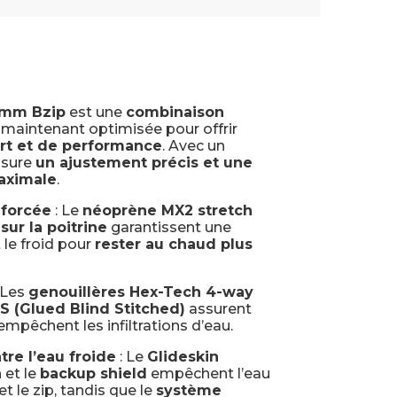
/3mm Bzip
est une
combinaison
, maintenant optimisée pour offrir
ort et de performance
. Avec un
assure
un ajustement précis et une
aximale
.
nforcée
: Le
néoprène MX2 stretch
ur la poitrine
garantissent une
 le froid pour
rester au chaud plus
 Les
genouillères Hex-Tech 4-way
S (Glued Blind Stitched)
assurent
empêchent les infiltrations d’eau.
re l’eau froide
: Le
Glideskin
n
et le
backup shield
empêchent l’eau
et le zip, tandis que le
système