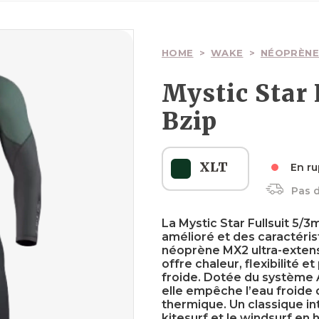
Ailes
Ailes
Planches
Wakesurfs
Pagaies
Voiles
Surfskate
HOME
>
WAKE
>
NÉOPRÈNE
Mystic Star
Bzip
Boardbags
Boardbags
Palonniers
Textiles
Boardbags
XLT
En ru
Pas d
Sécurité
Textiles
Sécurité
Sécurité
La Mystic Star Fullsuit 5/
amélioré et des caractéri
néoprène MX2 ultra-extens
offre chaleur, flexibilité e
froide. Dotée du système
elle empêche l’eau froide 
thermique. Un classique int
kitesurf et le windsurf en h