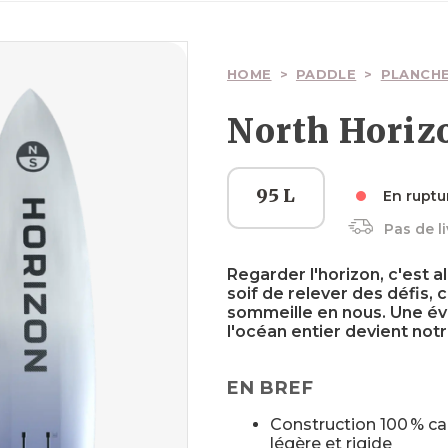
Ailes
Ailes
Planches
Wakesurfs
Pagaies
Voiles
Surfskate
HOME
>
PADDLE
>
PLANCHE
North Horiz
Boardbags
Boardbags
Palonniers
Textiles
Boardbags
95 L
En ruptu
Pas de l
Regarder l'horizon, c'est 
Sécurité
Textiles
Sécurité
Sécurité
soif de relever des défis, c
sommeille en nous. Une évo
l'océan entier devient notr
EN BREF
Construction 100 % c
légère et rigide