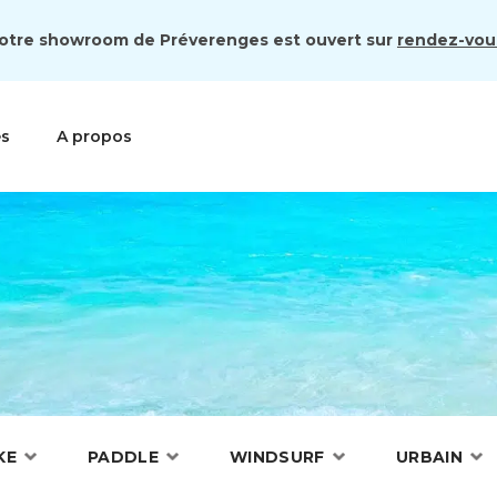
otre showroom de Préverenges est ouvert sur
rendez-vou
es
A propos
KE
PADDLE
WINDSURF
URBAIN