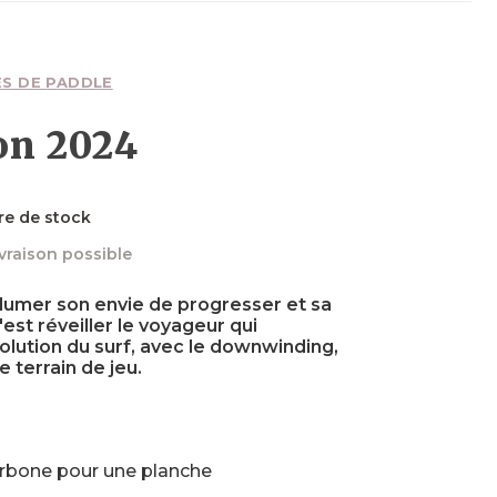
Planches
Planches
Foils
Wakefoils
Néoprènes
Planches
Textiles
S DE PADDLE
on 2024
Néoprènes
Néoprènes
Boots
Sécurité
Néoprènes
re de stock
ivraison possible
allumer son envie de progresser et sa
Textiles
Accessoires
Accessoires
Accessoires
'est réveiller le voyageur qui
lution du surf, avec le downwinding,
e terrain de jeu.
arbone pour une planche