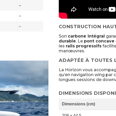
CONSTRUCTION HAU
Son
carbone intégral
gara
durable
. Le
pont concave
les
rails progressifs
facilit
manœuvres.
ADAPTÉE À TOUTES 
La Horizon vous accompagne
qu’en navigation wing par 
longues sessions de downw
DIMENSIONS DISPON
Dimensions (cm)
208 × 44,5