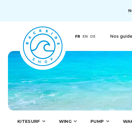
N
Nos guid
FR
EN
DE
KITESURF
WING
PUMP
WA