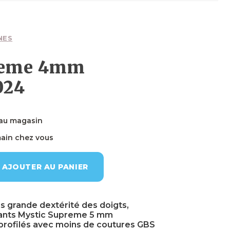
Planches
Planches
Foils
Wakefoils
Néoprènes
Planches
Textiles
NES
reme 4mm
024
Néoprènes
Néoprènes
Boots
Sécurité
Néoprènes
 au magasin
main chez vous
Textiles
Accessoires
Accessoires
Accessoires
AJOUTER AU PANIER
s grande dextérité des doigts,
ants Mystic Supreme 5 mm
profilés avec moins de coutures GBS