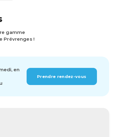
s
otre gamme
e Prévrenges !
amedi, en
Prendre rendez-vous
ou