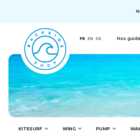
N
Nos guid
FR
EN
DE
KITESURF
WING
PUMP
WA