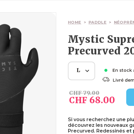
Ailes
Ailes
Planches
Wakesurfs
Pagaies
Voiles
Surfskate
HOME
>
PADDLE
>
NÉOPRÈ
Mystic Sup
Precurved 2
Boardbags
Boardbags
Palonniers
Textiles
Boardbags
L
En stock
Livré de
Sécurité
Textiles
Sécurité
Sécurité
CHF
79.00
68.00
CHF
Si vous recherchez une plu
découvrez les nouveaux g
Precurved. Redessinés et 