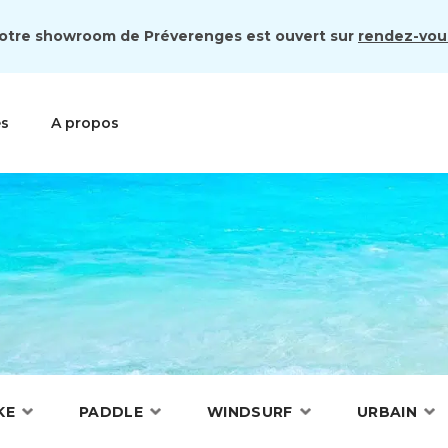
otre showroom de Préverenges est ouvert sur
rendez-vou
es
A propos
KE
PADDLE
WINDSURF
URBAIN