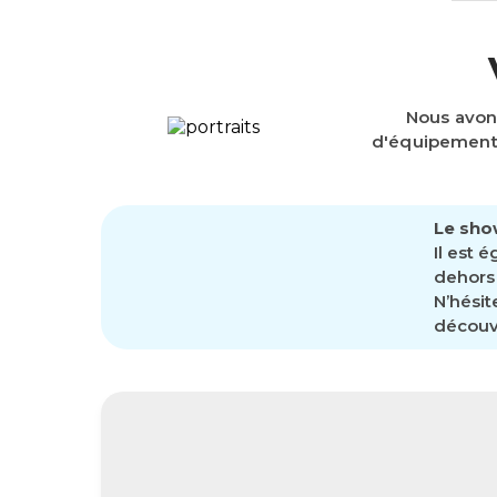
Nous avon
d'équipements
Le sho
Il est 
dehors 
N’hésit
découvr