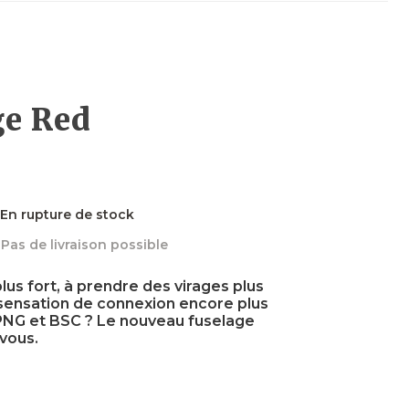
Planches
Planches
Foils
Wakefoils
Néoprènes
Planches
Textiles
ge Red
Néoprènes
Néoprènes
Boots
Sécurité
Néoprènes
En rupture de stock
Pas de livraison possible
Textiles
Accessoires
Accessoires
Accessoires
us fort, à prendre des virages plus
 sensation de connexion encore plus
 PNG et BSC ? Le nouveau fuselage
vous.