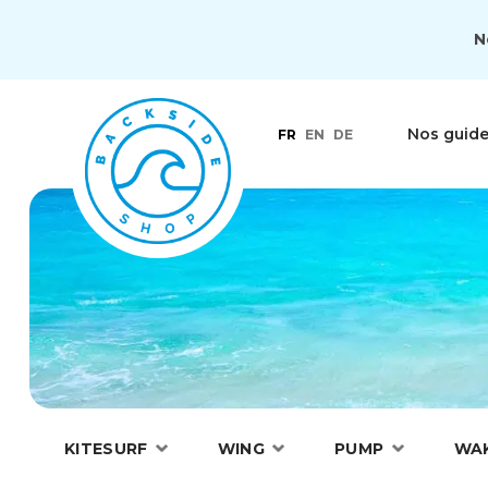
N
Nos guid
FR
EN
DE
KITESURF
WING
PUMP
WA