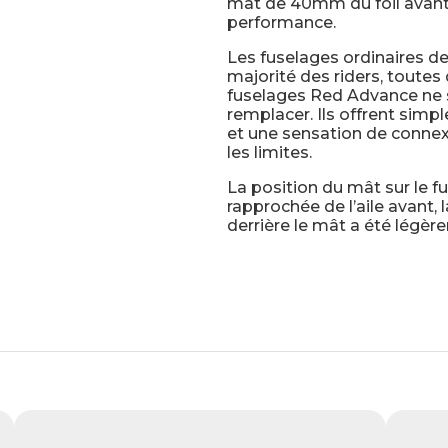
mât de 40mm du foil avant,
performance.
Les fuselages ordinaires d
majorité des riders, toute
fuselages Red Advance ne s
remplacer. Ils offrent sim
et une sensation de connexi
les limites.
La position du mât sur le 
rapprochée de l’aile avant, 
derrière le mât a été lég