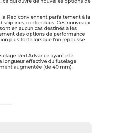
 ce qui ouvre de nouvelles options de
e la Red conviennent parfaitement à la
s disciplines confondues. Ces nouveaux
ont en aucun cas destinés à les
plement des options de performance
on plus forte lorsque l’on repousse
fuselage Red Advance ayant été
la longueur effective du fuselage
èrement augmentée (de 40 mm).