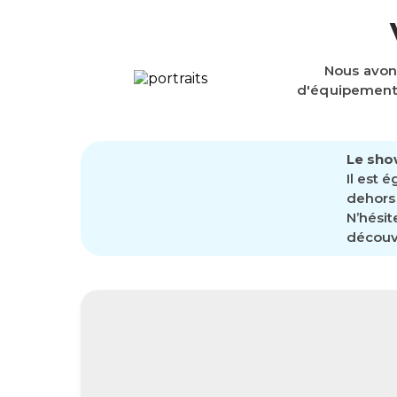
Nous avon
d'équipements
Le sho
Il est 
dehors 
N’hésit
découvr