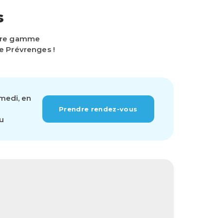
s
otre gamme
e Prévrenges !
amedi, en
Prendre rendez-vous
ou