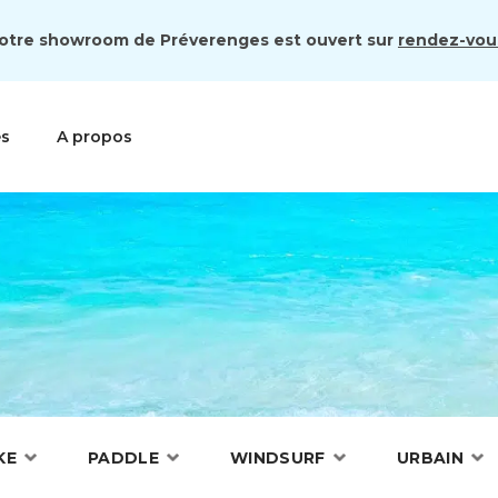
otre showroom de Préverenges est ouvert sur
rendez-vou
es
A propos
KE
PADDLE
WINDSURF
URBAIN