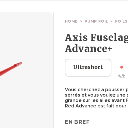
Ailes
Ailes
Planches
Wakesurfs
Pagaies
Voiles
Surfskate
HOME
>
PUMP FOIL
>
FOILS
Axis Fusela
Advance+
Boardbags
Boardbags
Palonniers
Textiles
Boardbags
Ultrashort
Sécurité
Textiles
Sécurité
Sécurité
Vous cherchez à pousser pl
serrés et vous voulez une
grande sur les ailes avant
Red Advance est fait pour 
EN BREF