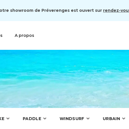
otre showroom de Préverenges est ouvert sur
rendez-vou
es
A propos
KE
PADDLE
WINDSURF
URBAIN