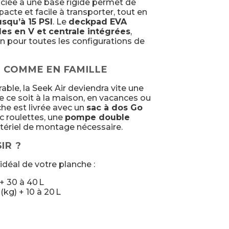
ociée à une base rigide permet de
acte et facile à transporter, tout en
usqu’à 15 PSI
. Le
deckpad EVA
es en V et centrale intégrées
,
n pour toutes les configurations de
E COMME EN FAMILLE
able, la Seek Air deviendra vite une
e ce soit à la maison, en vacances ou
he est livrée avec un
sac à dos Go
 roulettes, une
pompe double
matériel de montage nécessaire.
IR ?
déal de votre planche :
+ 30 à 40 L
(kg) + 10 à 20 L