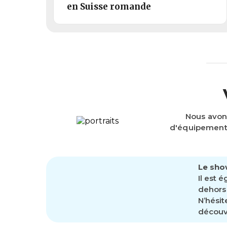
en Suisse romande
Nous avon
d'équipements
Le sho
Il est 
dehors 
N’hésit
découvr