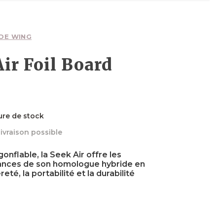
Planches
Planches
Foils
Wakefoils
Néoprènes
Planches
Textiles
DE WING
ir Foil Board
Néoprènes
Néoprènes
Boots
Sécurité
Néoprènes
ure de stock
livraison possible
Textiles
Accessoires
Accessoires
Accessoires
gonflable, la Seek Air offre les
mances de son homologue hybride en
té, la portabilité et la durabilité