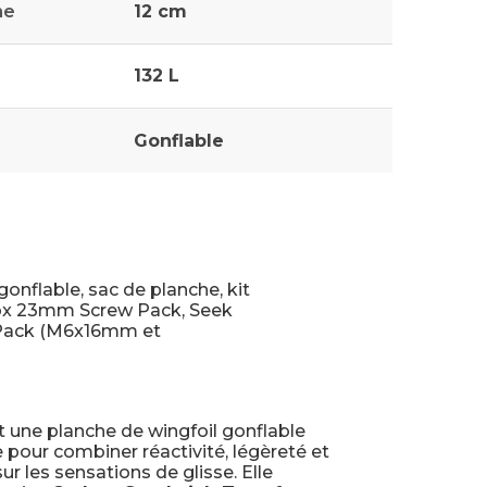
he
12 cm
132 L
Gonflable
nflable, sac de planche, kit
Box 23mm Screw Pack, Seek
 Pack (M6x16mm et
 une planche de wingfoil gonflable
pour combiner réactivité, légèreté et
r les sensations de glisse. Elle