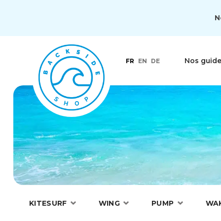
N
Nos guid
FR
EN
DE
KITESURF
WING
PUMP
WA