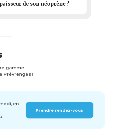
épaisseur de son néoprène ?
s
otre gamme
e Prévrenges !
amedi, en
Prendre rendez-vous
ou