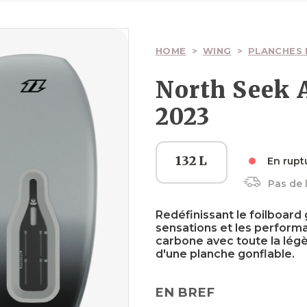
Ailes
Ailes
Planches
Wakesurfs
Pagaies
Voiles
Surfskate
HOME
>
WING
>
PLANCHES 
North Seek A
2023
Boardbags
Boardbags
Palonniers
Textiles
Boardbags
132 L
En rupt
Pas de 
Sécurité
Textiles
Sécurité
Sécurité
Redéfinissant le foilboard 
sensations et les perfor
carbone avec toute la légère
d'une planche gonflable.
EN BREF