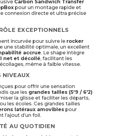
lusive
Carbon Sandwich Transfer
opBox
pour un montage rapide et
ne connexion directe et ultra précise
TRÔLE EXCEPTIONNELS
ent incurvée pour suivre le
rocker
fre une stabilité optimale, un excellent
pabilité accrue
. Le shape intègre
il net et décollé
, facilitant les
écollages, même à faible vitesse.
S NIVEAUX
çues pour offrir une sensation
ndis que les
grandes tailles (5'9 / 6'2)
er la glisse et faciliter les départs,
ou les écoles. Ces grandes tailles
lerons latéraux amovibles
pour
 l’ajout d’un foil.
TÉ AU QUOTIDIEN