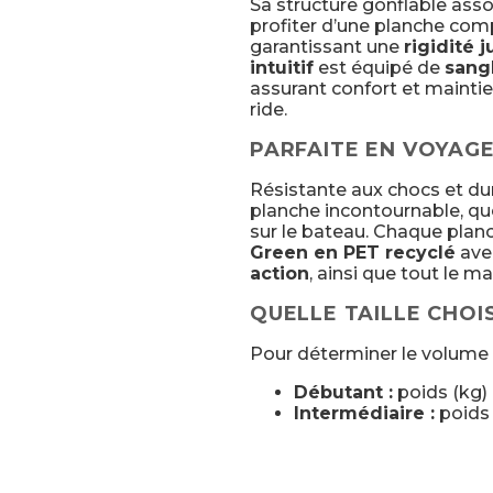
Sa structure gonflable ass
profiter d’une planche comp
garantissant une
rigidité j
intuitif
est équipé de
sangl
assurant confort et maintie
ride.
PARFAITE EN VOYAG
Résistante aux chocs et dur
planche incontournable, qu
sur le bateau. Chaque planc
Green en PET recyclé
avec
action
, ainsi que tout le 
QUELLE TAILLE CHOIS
Pour déterminer le volume i
Débutant :
poids (kg) 
Intermédiaire :
poids 