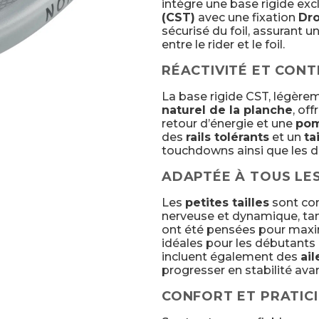
intègre une base rigide exc
(CST)
avec une fixation
Dr
sécurisé du foil, assurant u
entre le rider et le foil.
RÉACTIVITÉ ET CON
La base rigide CST, légèrem
naturel de la planche
, of
retour d’énergie et une
pom
des
rails tolérants
et un
ta
touchdowns ainsi que les d
ADAPTÉE À TOUS LE
Les
petites tailles
sont con
nerveuse et dynamique, ta
ont été pensées pour maximis
idéales pour les débutants 
incluent également des
ai
progresser en stabilité avant
CONFORT ET PRATICI