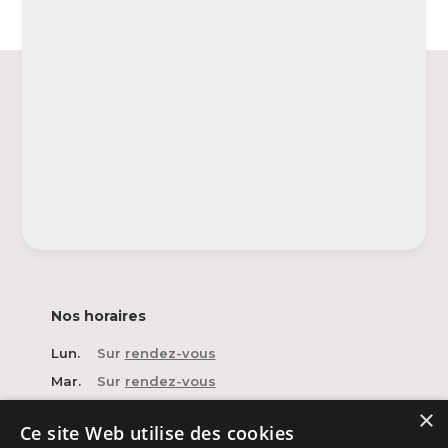
Nos horaires
Lun.
Sur
rendez-vous
Mar.
Sur
rendez-vous
Mer.
Sur
rendez-vous
×
Ce site Web utilise des cookies
Jeu.
Sur
rendez-vous