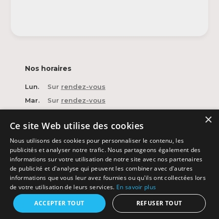
Nos horaires
Lun.
Sur
rendez-vous
Mar.
Sur
rendez-vous
Mer.
Sur
rendez-vous
×
Ce site Web utilise des cookies
Jeu.
Sur
rendez-vous
Nous utilisons des cookies pour personnaliser le contenu, les
Ven.
Sur
rendez-vous
publicités et analyser notre trafic. Nous partageons également des
Sam.
Sur
rendez-vous
informations sur votre utilisation de notre site avec nos partenaires
de publicité et d'analyse qui peuvent les combiner avec d'autres
Dim.
Fermé
informations que vous leur avez fournies ou qu'ils ont collectées lors
de votre utilisation de leurs services.
En savoir plus
contact@backside-shop.ch
+41 79 202 20
30
ACCEPTER TOUT
REFUSER TOUT