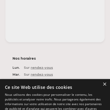
Nos horaires
Lun.
Sur
rendez-vous
Mar.
Sur
rendez-vous
Mer.
Sur
rendez-vous
×
Ce site Web utilise des cookies
Jeu.
Sur
rendez-vous
Nous utilisons des cookies pour personnaliser le contenu, les
Ven.
Sur
rendez-vous
publicités et analyser notre trafic. Nous partageons également des
Sam.
Sur
rendez-vous
informations sur votre utilisation de notre site avec nos partenaires
de publicité et d'analyse qui peuvent les combiner avec d'autres
Dim.
Fermé