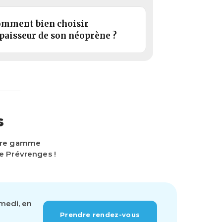
mment bien choisir
épaisseur de son néoprène ?
s
otre gamme
e Prévrenges !
amedi, en
Prendre rendez-vous