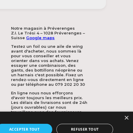
Notre magasin à Préverenges
Z.I. Le Trési 4 – 1028 Préverenges –
Suisse
Google maps
Testez un foil ou une aile de wing
avant d'acheter, nous sommes là
pour vous conseiller et vous
orienter dans vos achats. Venez
essayer une combinaison, des
gants, des bottillons néoprène ou
un harnais c'est possible. Fixez un
rendez-vous directement en ligne
ou par téléphone au 079 202 20 30
En ligne nous nous efforçons
d'avoir toujours les meilleurs prix.
Les délais de livraisons sont de 24h
(jours ouvrables) car nous
travaillons avec des fournisseurs
×
en Suisse.
ACCEPTER TOUT
REFUSER TOUT