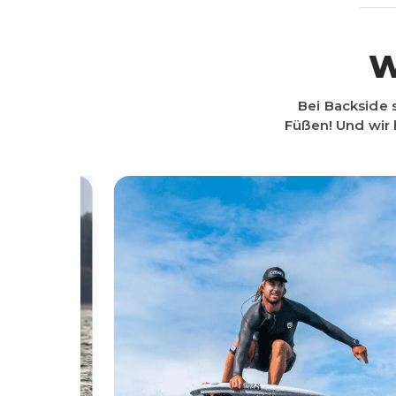
Zubehör
Boardbags
W
Bei Backside 
Füßen! Und wir 