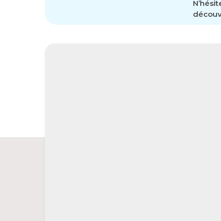
N’hésit
découvr