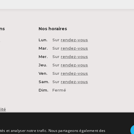
ns
Nos horaires
n
Lun.
Sur
rendez-vous
Mar.
Sur
rendez-vous
Mer.
Sur
rendez-vous
Jeu.
Sur
rendez-vous
Ven.
Sur
rendez-vous
Sam.
Sur
rendez-vous
Dim.
Fermé
ité
cités et analyser notre trafic. Nous partageons également des