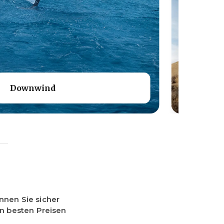
Downwind
Onewh
önnen Sie sicher
en besten Preisen