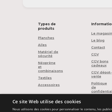
Types de
Informatio
produits
Le magasi
Planches
Le blog
Ailes
Contact
Matériel de
CGV
sécurité
CGV bons
Néoprène
cadeaux
et
combinaisons
CGV dépot-
vente
Textiles
Politique
Accessoires
de
confidential
Ce site Web utilise des cookies
Nous utilisons des cookies pour personnaliser le contenu, les publi