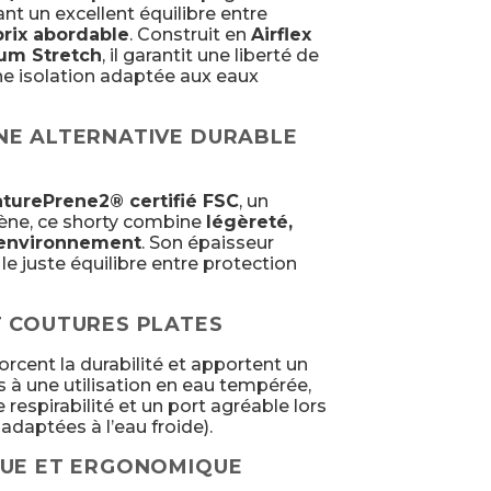
ant un excellent équilibre entre
prix abordable
. Construit en
Airflex
um Stretch
, il garantit une liberté de
 isolation adaptée aux eaux
NE ALTERNATIVE DURABLE
turePrene2® certifié FSC
, un
ène, ce shorty combine
légèreté,
l’environnement
. Son épaisseur
le juste équilibre entre protection
T COUTURES PLATES
orcent la durabilité et apportent un
 à une utilisation en eau tempérée,
respirabilité et un port agréable lors
daptées à l’eau froide).
QUE ET ERGONOMIQUE