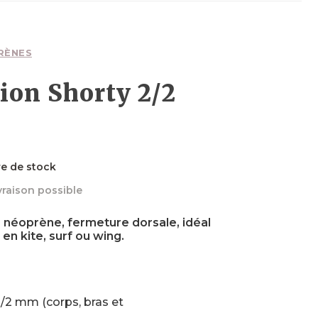
Planches
Planches
Foils
Wakefoils
Néoprènes
Planches
Textiles
RÈNES
ion Shorty 2/2
Néoprènes
Néoprènes
Boots
Sécurité
Néoprènes
re de stock
vraison possible
Textiles
Accessoires
Accessoires
Accessoires
 néoprène, fermeture dorsale, idéal
 en kite, surf ou wing.
2/2 mm (corps, bras et