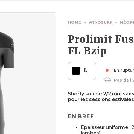
Ailes
Ailes
Planches
Wakesurfs
Pagaies
Voiles
Surfskate
HOME
>
WINDSURF
>
NÉOP
Prolimit Fus
FL Bzip
Boardbags
Boardbags
Palonniers
Textiles
Boardbags
L
En ruptu
Pas de li
Sécurité
Textiles
Sécurité
Sécurité
Shorty souple 2/2 mm sans
pour les sessions estivales
EN BREF
Épaisseur uniforme : 
jambes)