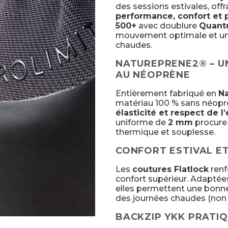
des sessions estivales, offr
performance, confort et 
500+
avec doublure
Quant
mouvement optimale et une
chaudes.
NATUREPRENE2® – U
AU NÉOPRÈNE
Entièrement fabriqué en
Na
matériau 100 % sans néopr
élasticité et respect de 
uniforme de
2 mm
procure 
thermique et souplesse.
CONFORT ESTIVAL E
Les
coutures Flatlock
renf
confort supérieur. Adaptées
elles permettent une bonne 
des journées chaudes (non a
BACKZIP YKK PRATI