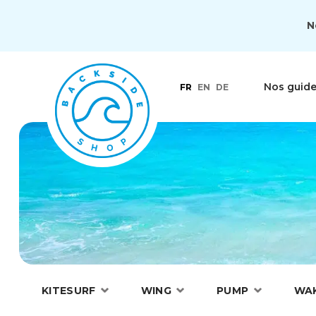
N
Nos guid
FR
EN
DE
KITESURF
WING
PUMP
WA