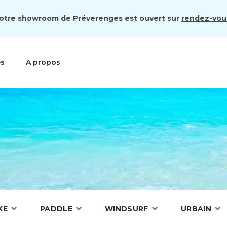
otre showroom de Préverenges est ouvert sur
rendez-vou
es
A propos
KE
PADDLE
WINDSURF
URBAIN