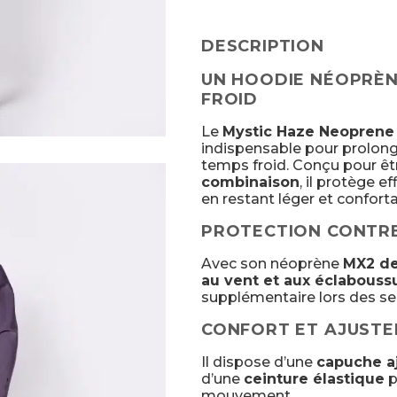
DESCRIPTION
UN HOODIE NÉOPRÈN
FROID
Le
Mystic Haze Neopren
indispensable pour prolong
temps froid. Conçu pour êt
combinaison
, il protège 
en restant léger et conforta
PROTECTION CONTRE 
Avec son néoprène
MX2 d
au vent et aux éclabouss
supplémentaire lors des se
CONFORT ET AJUST
Il dispose d’une
capuche a
d’une
ceinture élastique
p
mouvement.