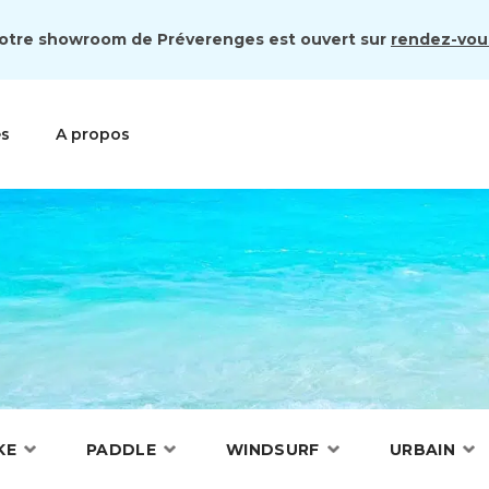
otre showroom de Préverenges est ouvert sur
rendez-vou
es
A propos
KE
PADDLE
WINDSURF
URBAIN