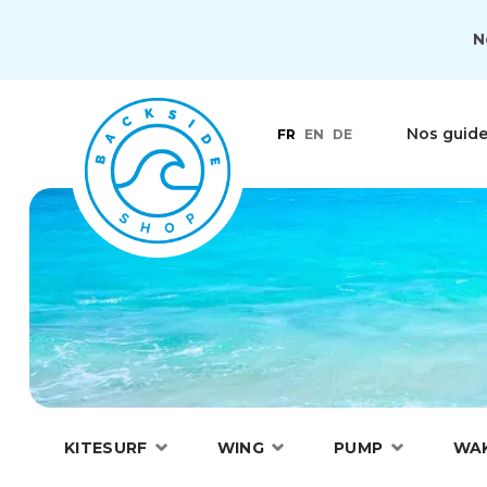
N
Nos guid
FR
EN
DE
KITESURF
WING
PUMP
WA