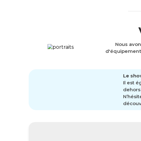
Nous avon
d'équipements
Le sho
Il est 
dehors 
N’hésit
découvr