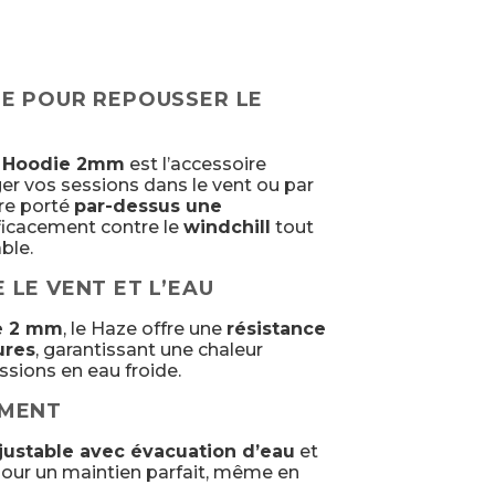
E POUR REPOUSSER LE
e Hoodie 2mm
est l’accessoire
er vos sessions dans le vent ou par
re porté
par-dessus une
efficacement contre le
windchill
tout
ble.
LE VENT ET L’EAU
e 2 mm
, le Haze offre une
résistance
ures
, garantissant une chaleur
ssions en eau froide.
EMENT
justable avec évacuation d’eau
et
our un maintien parfait, même en