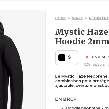
Ailes
Ailes
Planches
Wakesurfs
Pagaies
Voiles
Surfskate
HOME
>
WAKE
>
NÉOPRÈNE
Mystic Haze
Hoodie 2m
Boardbags
Boardbags
Palonniers
Textiles
Boardbags
S
En ruptu
Pas de li
Sécurité
Textiles
Sécurité
Sécurité
Le Mystic Haze Neoprene 
combinaison pour protéger
ajustable, ceinture élasti
EN BREF
Hoodie néoprène 2 mm