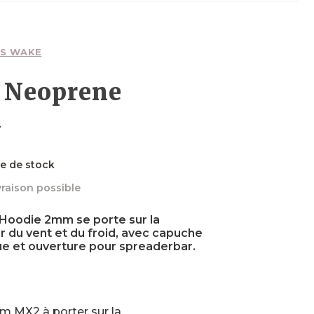
Planches
Planches
Foils
Wakefoils
Néoprènes
Planches
Textiles
S WAKE
 Neoprene
m
Néoprènes
Néoprènes
Boots
Sécurité
Néoprènes
re de stock
vraison possible
Textiles
Accessoires
Accessoires
Accessoires
Hoodie 2mm se porte sur la
 du vent et du froid, avec capuche
que et ouverture pour spreaderbar.
 MX2 à porter sur la