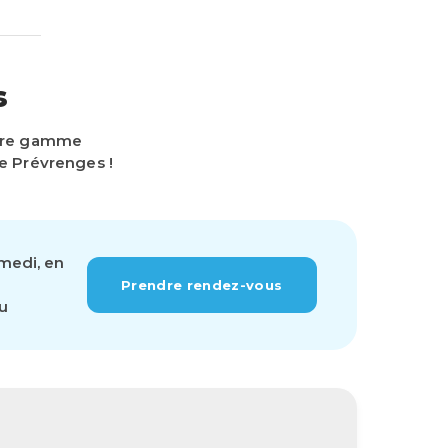
s
otre gamme
e Prévrenges !
amedi, en
Prendre rendez-vous
ou