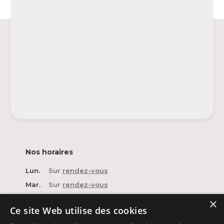
Nos horaires
Lun.
Sur
rendez-vous
Mar.
Sur
rendez-vous
Mer.
Sur
rendez-vous
×
Ce site Web utilise des cookies
Jeu.
Sur
rendez-vous