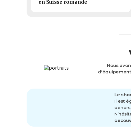
en Suisse romande
Nous avon
d'équipements
Le sho
Il est 
dehors 
N’hésit
découvr