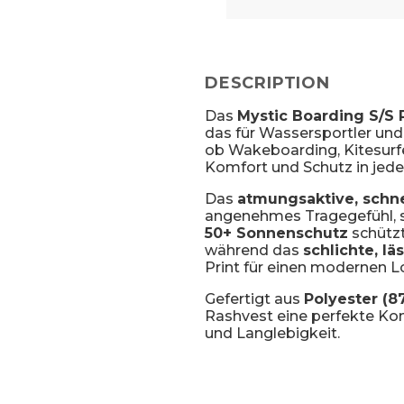
DESCRIPTION
Das
Mystic Boarding S/S 
das für Wassersportler und
ob Wakeboarding, Kitesurfe
Komfort und Schutz in jeder
Das
atmungsaktive, schne
angenehmes Tragegefühl, s
50+ Sonnenschutz
schützt
während das
schlichte, lä
Print für einen modernen L
Gefertigt aus
Polyester (8
Rashvest eine perfekte Kom
und Langlebigkeit.