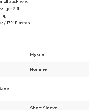
hnelltrocknend
siger Stil
ding
er / 13% Elastan
Mystic
Homme
stane
Short Sleeve