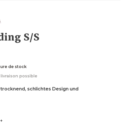
Boards
Boards
Foils
Wakefoils
Neopren
Boards
Kleidung
S
ding S/S
Neopren
Neopren
Boots
Sicherheit
Neopren
ture de stock
livraison possible
Kleidung
Zubehör
Zubehör
Zubehör
 trocknend, schlichtes Design und
0+