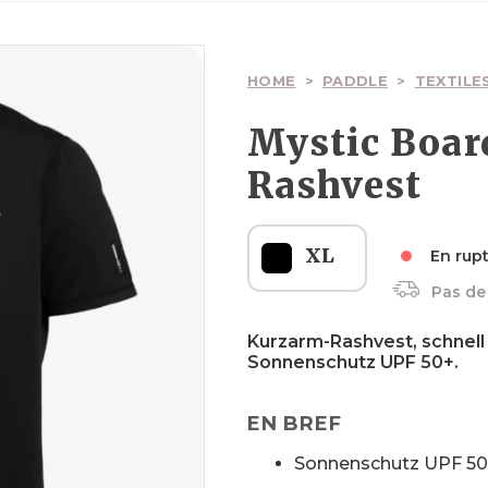
Kites
Wings
Planches de pump
Wakesurfs
Paddel
Segel
Surfskate
HOME
>
PADDLE
>
TEXTILE
Mystic Boar
Rashvest
Boardbags
Boardbags
Palonieren
Kleidung
Boardbags
XL
En rup
Pas de 
Sicherheit
Kleidung
Sicherheit
Sicherheit
Kurzarm-Rashvest, schnell
Sonnenschutz UPF 50+.
EN BREF
Sonnenschutz UPF 5