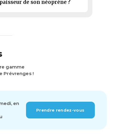
épaisseur de son néoprène ?
s
otre gamme
e Prévrenges !
amedi, en
Prendre rendez-vous
ou